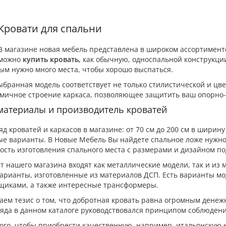
Кровати для спальни
В магазине новая мебель представлена в широком ассортимент
можно
купить кровать,
как обычную, односпальной конструкции
ым нужно много места, чтобы хорошо выспаться.
бранная модель соответствует не только стилистической и цв
мичное строение каркаса, позволяющее защитить ваш опорно-
материалы и производитель кроватей
д кроватей и каркасов в магазине: от 70 см до 200 см в ширину 
е варианты. В Новые Мебель Вы найдете спальное ложе нужного 
ость изготовления спального места с размерами и дизайном по
 нашего магазина входят как металлические модели, так и из ма
арианты, изготовленные из материалов ДСП. Есть варианты м
щиками, а также интересные трансформеры.
ем тезис о том, что добротная кровать равна огромным дене
яда в данном каталоге руководствовался принципом соблюдени
того, чтобы приобрести качественную, например, итальянскую 