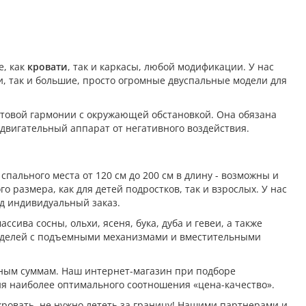
е, как
кровати
, так и каркасы, любой модификации. У нас
, так и большие, просто огромные двуспальные модели для
етовой гармонии с окружающей обстановкой. Она обязана
двигательный аппарат от негативного воздействия.
спального места от 120 см до 200 см в длину - возможны и
размера, как для детей подростков, так и взрослых. У нас
д индивидуальный заказ.
ссива сосны, ольхи, ясеня, бука, дуба и гевеи, а также
оделей с подъемными механизмами и вместительными
жным суммам. Наш интернет-магазин при подборе
я наиболее оптимального соотношения «цена-качество».
кровать, не нужно лететь за границу! Нашими партнерами и