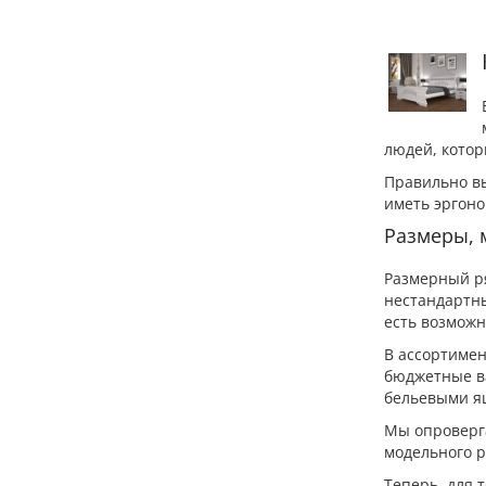
людей, котор
Правильно вы
иметь эргоно
Размеры, 
Размерный ря
нестандартны
есть возможн
В ассортимент
бюджетные в
бельевыми я
Мы опроверга
модельного р
Теперь, для 