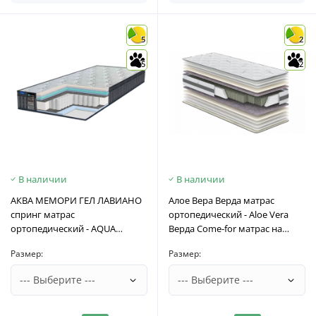
5
2
5
2
В наличии
В наличии
АКВА МЕМОРИ ГЕЛ ЛАВИАНО
Алое Вера Верда матрас
спринг матрас
ортопедический - Aloe Vera
ортопедический - AQUA
Верда Come-for матрас на
MEMORY GEL LAVIANO SPRING
кровать
Размер:
Размер:
Eurosleep матрас на кровать