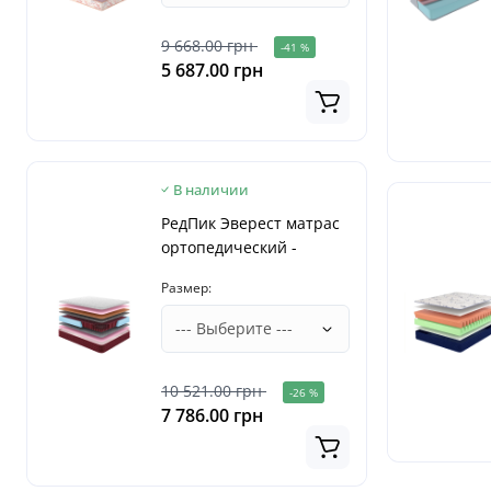
9 668.00 грн
-41 %
5 687.00 грн
В наличии
РедПик Эверест матрас
ортопедический -
RedPeak Эверест Come-
Размер:
for матрас на кровать
10 521.00 грн
-26 %
7 786.00 грн