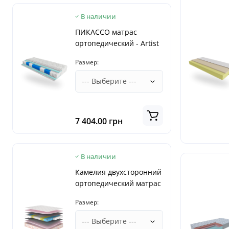
В наличии
ПИКАССО матрас
ортопедический - Artist
PIKASSO EMM матрас на
Размер:
кровать
7 404.00 грн
В наличии
Камелия двухсторонний
ортопедический матрас
- Camelia Matroluxe
Размер:
матрас на кровать