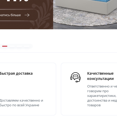
В наличии
Камелия кокос ортопедич
матрас - Camelia kokos Mat
матрас на кровать
11 193.00 грн
Быстрая доставка
Качественные
консультации
Ответственно и ч
говорим про
харакетиристики,
Доставляем качественно и
достоинства и не
быстро по всей Украине
товаров