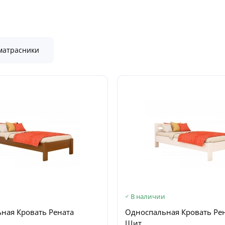
матрасники
и
В наличии
ная Кровать Рената
Односпальная Кровать Ре
Щит