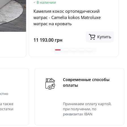
В наличии
еский
РедПик Эверест матрас
Р
roluxe
ортопедический - RedPeak Эверест
ор
Come-for матрас на кровать
10 521.00 грн
10
-26 %
Купить
Купить
7 786.00 грн
7 
Современные способы
оплаты
естно
 а также
Принимаем оплату картой,
достатки
при получении, по
реквизитах IBAN