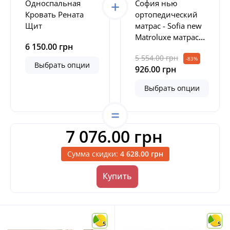
Односпальная
София нью
Кровать Рената
ортопедический
Щит
матрас - Sofia new
Matroluxe матрас
6 150.00 грн
на кровать
5 554.00 грн
-83%
Выбрать опции
926.00 грн
Выбрать опции
7 076.00 грн
Сумма скидки:
4 628.00 грн
Купить
5
5