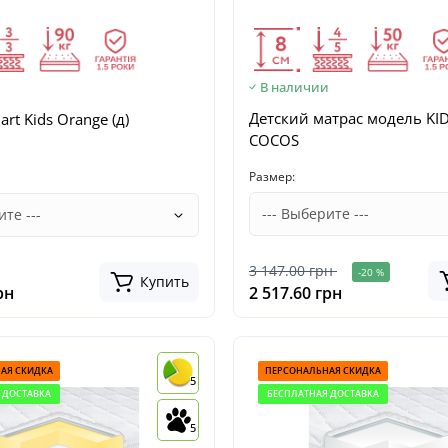
и
В наличии
Детский матрас модель KI
rt Kids Orange (д)
СOСOS
Размер:
3 147.00 грн
-20 %
Купить
рн
2 517.60 грн
АЯ СКИДКА
ПЕРСОНАЛЬНАЯ СКИДКА
5
 ДОСТАВКА
БЕСПЛАТНАЯ ДОСТАВКА
5