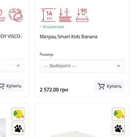
В наличии
DDY VISCO-
Матрац Smart Kids Banana
Размер:
Купить
Купить
2 572.00 грн
5
2
5
2