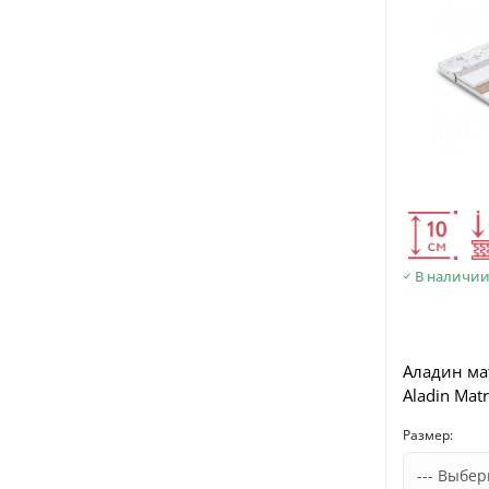
В наличи
Аладин ма
Aladin Mat
Размер: