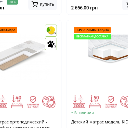
н
-20 %
Купить
рн
2 666.00 грн
АЯ СКИДКА
ПЕРСОНАЛЬНАЯ СКИДКА
5
БЕСПЛАТНАЯ ДОСТАВКА
5
и
В наличии
трас ортопедический -
Детский матрас модель K