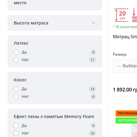
место
Высота матраса
В наличи
Матрац Sma
Латекс
Да
9
Размер:
Нет
11
Кокос
Да
1 892.00 г
14
Нет
6
ПЕРСОНАЛЬН
Ефект пены з памятью Memory Foam
БЕСПЛАТНАЯ
Да
4
Нет
16