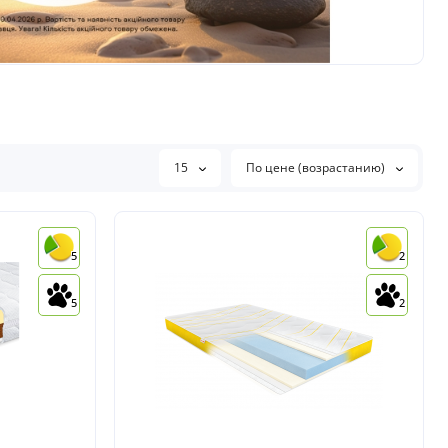
15
По цене (возрастанию)
5
2
5
2