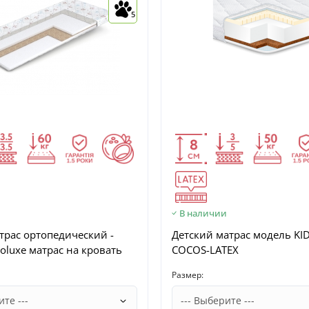
5
и
В наличии
трас ортопедический -
Детский матрас модель KI
roluxe матрас на кровать
COCOS-LATEX
Размер: