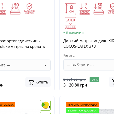
и
В наличии
Детский матрас модель KI
рас ортопедический -
COCOS-LATEX 3+3
oluxe матрас на кровать
Размер:
3 901.00 грн
-20 %
Купить
рн
3 120.80 грн
АЯ СКИДКА
ПЕРСОНАЛЬНАЯ СКИДКА
5
БЕСПЛАТНАЯ ДОСТАВКА