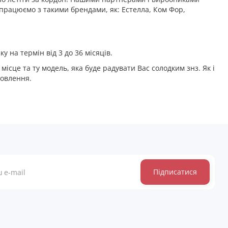
Ми працюємо з такими брендами, як: Естелла, Ком Фор,
у на термін від 3 до 36 місяців.
ісце та ту модель, яка буде радувати Вас солодким знз. Як і
амовлення.
Підписатися