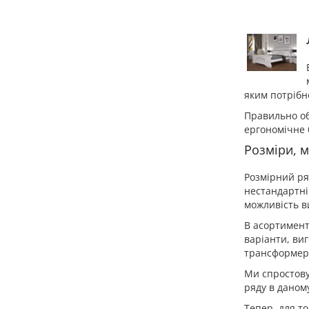
яким потрібн
Правильно об
ергономічне 
Розміри, м
Розмірний ряд
нестандартні 
можливість в
В асортимент 
варіанти, ви
трансформер
Ми спростову
ряду в даном
Тепер, для т