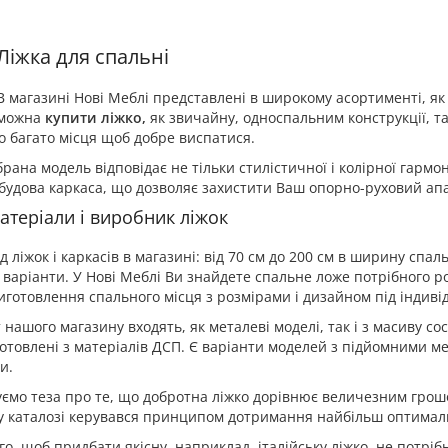
Ліжка для спальні
В магазині Нові Меблі представлені в широкому асортименті, я
можна
купити ліжко,
як звичайну, односпальним конструкції, та
о багато місця щоб добре виспатися.
рана модель відповідає не тільки стилістичної і колірної гармо
будова каркаса, що дозволяє захистити Ваш опорно-руховий апа
атеріали і виробник ліжок
 ліжок і каркасів в магазині: від 70 см до 200 см в ширину спаль
варіанти. У Нові Меблі Ви знайдете спальне ложе потрібного розмі
иготовлення спального місця з розмірами і дизайном під індиві
нашого магазину входять, як металеві моделі, так і з масиву сосн
готовлені з матеріалів ДСП. Є варіанти моделей з підйомними м
и.
ємо теза про те, що добротна ліжко дорівнює величезним грош
у каталозі керувався принципом дотримання найбільш оптималь
ого, щоб придбати якісну, наприклад, італійську ліжко, не потр