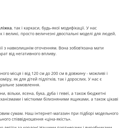
к
ліжка
, так і каркаси, будь-якої модифікації. У нас
к і великі, просто величезні двоспальні моделі для людей,
нії з навколишнім оточенням. Вона зобов'язана мати
рат від негативного впливу.
ного місця і від 120 см до 200 см в довжину - можливі і
ру, як для дітей підлітків, так і дорослих. У нас є
дуальне замовлення.
и, вільхи, ясена, бука, дуба і гевеї, а також бюджетні
еханізмами і місткими білизняними ящиками, а також цікаві
овим сумам. Наш інтернет-магазин при підборі модельного
ного співвідношення «ціна-якість».
ібно летіти за кордон! Нашими партнерами і виробниками