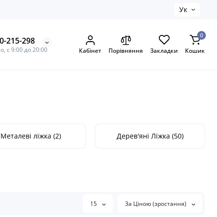
Ук
0
0-215-298
, с 9:00 до 20:00
Кабінет
Порівняння
Закладки
Кошик
Металеві ліжка (2)
Дерев'яні Ліжка (50)
15
За Ціною (зростання)