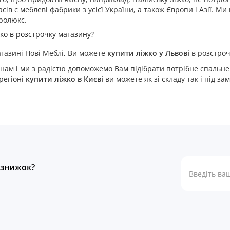
асів є меблеві фабрики з усієї України, а також Європи і Азії. 
ролюкс.
жко в розстрочку магазину?
агазині Нові Меблі, Ви можете
купити ліжко у Львові
в розстрочк
ам і ми з радістю допоможемо Вам підібрати потрібне спальне м
регіоні
купити ліжко в Києві
ви можете як зі складу так і під з
а знижок?