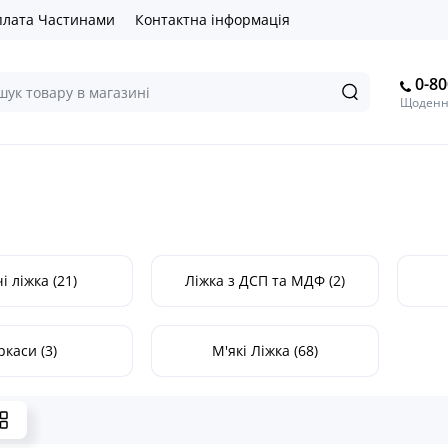
лата Частинами
Контактна інформація
0-80
Щоденно
і ліжка (21)
Ліжка з ДСП та МДФ (2)
ркаси (3)
М'які Ліжка (68)