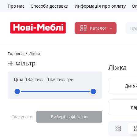
Про нас
Способи доставки
Информація про оплату
Оп
Каталог
Головна
Ліжка
Фільтр
Ліжка
Ціна
13,2 тис.
-
14,6 тис.
грн
Дитяч
Ка
Скасувати
Виберіть фільтри