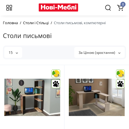
0
Головна
Столи і Стільці
Столи письмові, компютерні
Столи письмові
15
За Ціною (зростання)
5
5
5
5