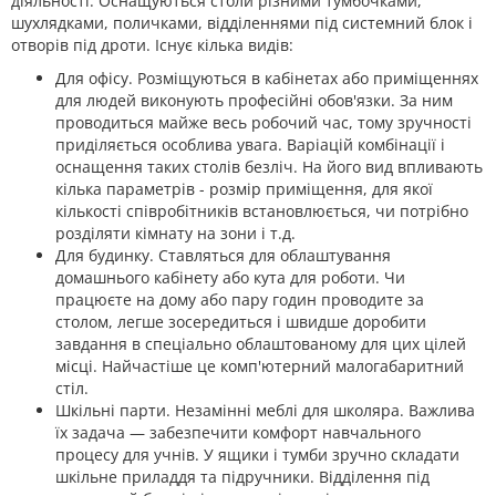
діяльності. Оснащуються столи різними тумбочками,
шухлядками, поличками, відділеннями під системний блок і
отворів під дроти. Існує кілька видів:
Для офісу. Розміщуються в кабінетах або приміщеннях
для людей виконують професійні обов'язки. За ним
проводиться майже весь робочий час, тому зручності
приділяється особлива увага. Варіацій комбінації і
оснащення таких столів безліч. На його вид впливають
кілька параметрів - розмір приміщення, для якої
кількості співробітників встановлюється, чи потрібно
розділяти кімнату на зони і т.д.
Для будинку. Ставляться для облаштування
домашнього кабінету або кута для роботи. Чи
працюєте на дому або пару годин проводите за
столом, легше зосередиться і швидше доробити
завдання в спеціально облаштованому для цих цілей
місці. Найчастіше це комп'ютерний малогабаритний
стіл.
Шкільні парти. Незамінні меблі для школяра. Важлива
їх задача — забезпечити комфорт навчального
процесу для учнів. У ящики і тумби зручно складати
шкільне приладдя та підручники. Відділення під