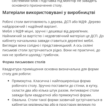
системний блок і підставка під монітор не завадять
основного призначення столу.
Матеріали використовувані у виробництві
Робочі столи виготовляють з дерева, ДСП або МДФ. Дерево
найдорожчий і надійний варіант.
Меблі з МДФ міцні, зручні і дешевші від дерев'яних.
Найнижчий за вартістю і недовговічний матеріал це ДСП. До
кабінету начальника завжди ставиться дерев'яні меблі.
Виглядає вона солідно і представницький. А ось скляні
письмові столи зустрічаються рідко. Вони не практичні, до
них не зробити шухляд і тумбочок.
Форма письмових столів
Квадратура приміщення основна визначальна для форми
столу для роботи:
Прямокутна. Класична і найпоширеніша форма
робочого столу. Зручно поставити до стінки, в кутку,
скласти два або кілька штук разом. Антикварні столи
завжди були квадратної або прямокутної форми.
Овальна. Столи такої форми зазвичай зустрічаються в
кабінетах керівництва або в просторих великих по