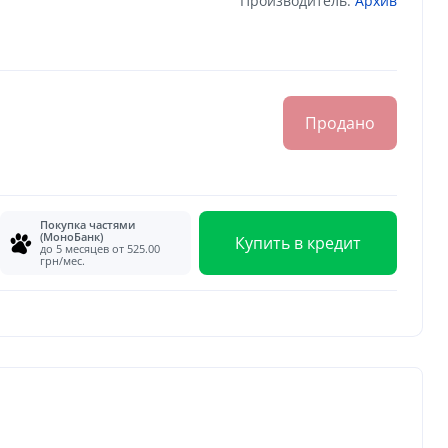
Производитель:
Архив
Продано
Покупка частями
(МоноБанк)
Купить в кредит
до 5 месяцев от 525.00
грн/мес.