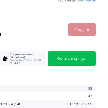
Производитель:
Архив
Продано
н
Покупка частями
(МоноБанк)
Купить в кредит
до 5 месяцев от 2 553.10
грн/мес.
95
47
тоянии (см) -
123 x 100 x 95