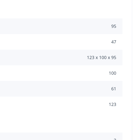
95
47
123 x 100 x 95
100
61
123