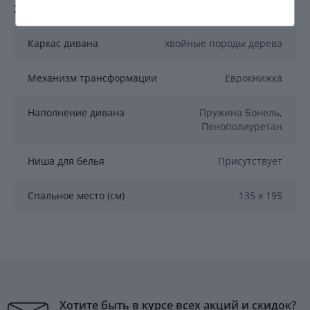
Характеристики мебели
Каркас дивана
хвойные породы дерева
Механизм трансформации
Еврокнижка
Наполнение дивана
Пружина Бонель,
Пенополиуретан
Ниша для белья
Присутствует
Спальное место (см)
135 х 195
Хотите быть в курсе всех акций и скидок?