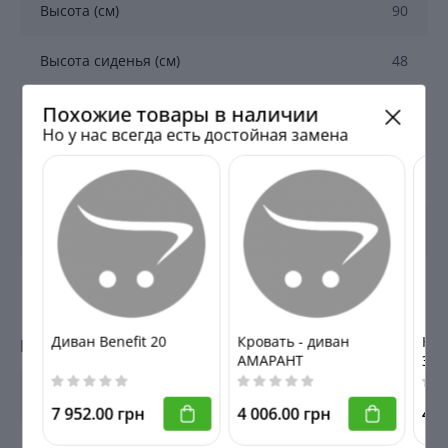
Высота (см)
90
Высота сиденья (см)
48
Похожие товары в наличии
Габариты в разложенном состоянии
135 х 211 х
(см)
90
Но у нас всегда есть достойная замена
Глубина (см)
90
Глубина сиденья (см)
73
Ширина (см)
211
Диван Benefit 20
Кровать - диван
Кро
Комплектность
АМАРАНТ
ЭС
Количество частей дивана
2
7 952.00 грн
4 006.00 грн
4 7