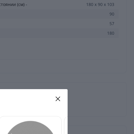
тоянии (см) -
180 х 90 х 103
90
57
180