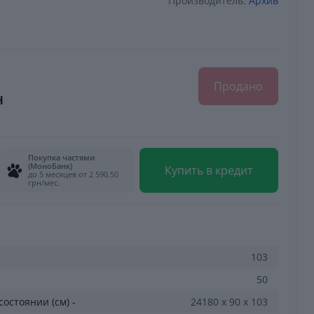
Производитель:
Архив
Продано
н
Покупка частями
(МоноБанк)
Купить в кредит
до 5 месяцев от 2 590.50
грн/мес.
103
50
остоянии (см) -
24180 х 90 х 103