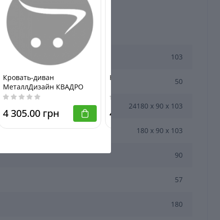
103
Кровать-диван
Кровать-диван САМШИТ
50
МеталлДизайн КВАДРО
24180 х 90 х 103
4 305.00 грн
4 006.00 грн
180 х 90 х 103
90
57
180