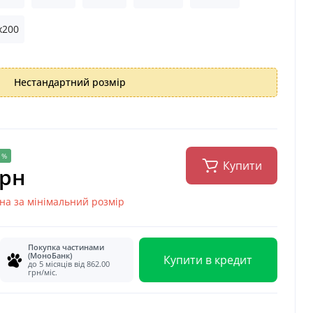
x200
Нестандартний розмір
 %
Купити
грн
іна за мінімальний розмір
Покупка частинами
(МоноБанк)
Купити в кредит
до 5 місяців від 862.00
грн/міс.