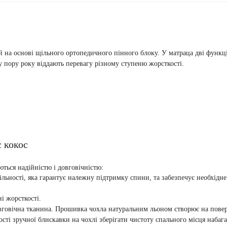
 на основі щільного ортопедичного пінного блоку. У матраца дві функці
ну пору року віддають перевагу різному ступеню жорсткості.
с кокос
ються надійністю і довговічністю:
ьності, яка гарантує належну підтримку спини, та забезпечує необхідне
і жорсткості.
вговічна тканина. Прошивка чохла натуральним льоном створює на поверх
ості зручної блискавки на чохлі зберігати чистоту спального місця набаг