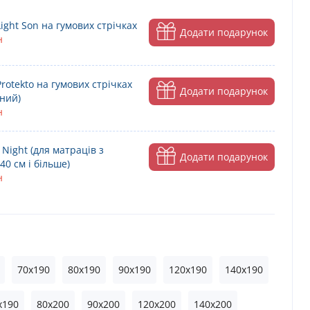
ght Son на гумових стрічках
Додати подарунок
н
otekto на гумових стрічках
Додати подарунок
ний)
н
 Night (для матраців з
Додати подарунок
0 см і більше)
н
70x190
80x190
90x190
120x190
140x190
x190
80x200
90x200
120x200
140x200