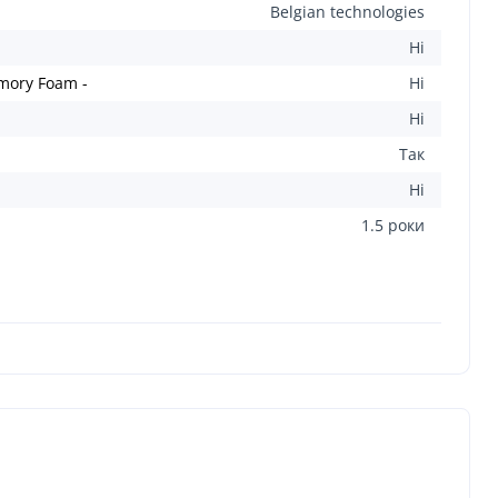
Belgian technologies
Ні
mory Foam -
Ні
Ні
Так
Ні
1.5 роки