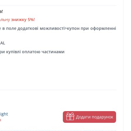
а!
альну
знижку 5%!
 в поле додаткові можливості>купон при оформленні
NAL
при купівлі оплатою частинами
ight
Додати подарунок
н