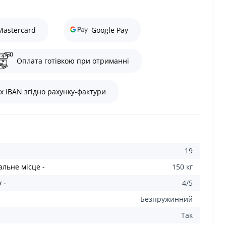
Mastercard
Google Pay
Оплата готівкою при отриманні
х IBAN згідно рахунку-фактури
19
льне місце -
150 кг
 -
4/5
Безпружинний
Так