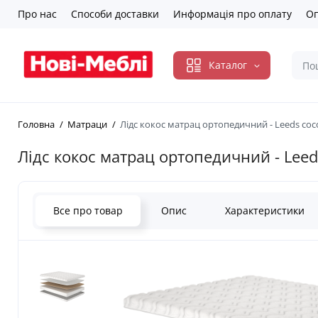
Про нас
Способи доставки
Информація про оплату
Оп
Каталог
Головна
Матраци
Лідс кокос матрац ортопедичний - Leeds coc
Лідс кокос матрац ортопедичний - Leed
Все про товар
Опис
Характеристики