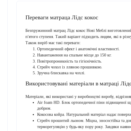
Переваги матраца Лідс кокос
Безпружинний матрац Лідс кокос Нові Меблі виготовлений
п'ятого ступеня. Такий варіант підходить людям, які в різ
Також виріб має такі переваги:
Ортопедичний ефект і анатомічні властивості.
Навантаження на спальне місце до 150 кг.
Повітропроникність та гігієнічність.
Стрейч чохол із лляною прошивкою.
Зручна блискавка на чохлі.
Використовувані матеріали в матраці Лід
Матеріали, які використані у виробництві виробу, відрізня
Air foam HD. Блок ортопедичної піни підвищеної щіл
добрим.
Кокосова койра. Натуральний матеріал надає поверхн
Стрейч прошитий льоном. Міцна, зносостійка та до
терморегуляцію у будь-яку пору року. Завдяки наявн