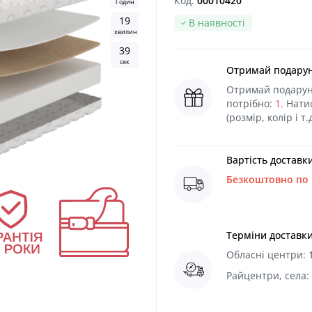
Код:
00010420
Годин
1
9
В наявності
хвилин
3
8
сек
Отримай подарун
Отримай подаруно
потрібно:
1.
Натис
(розмір, колір і т.
Вартість доставки
Безкоштовно по в
Терміни доставк
Обласні центри: 1
Райцентри, села: