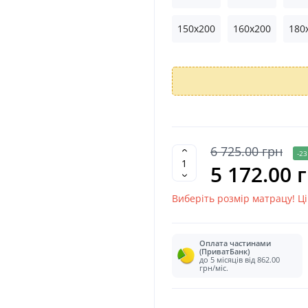
150x200
160x200
180
6 725.00 грн
-23
5 172.00 
Виберіть розмір матрацу! Ц
Оплата частинами
(ПриватБанк)
до 5 місяців від 862.00
грн/міс.