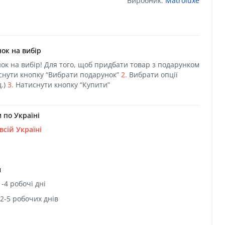
Виробник:
Matroluxe
ок на вибір
к на вибір! Для того, щоб придбати товар з подарунком
нути кнопку “Вибрати подарунок”
2.
Вибрати опції
д.)
3.
Натиснути кнопку “Купити”
 по Україні
сій Україні
и
-4 робочі дні
 2-5 робочих днів