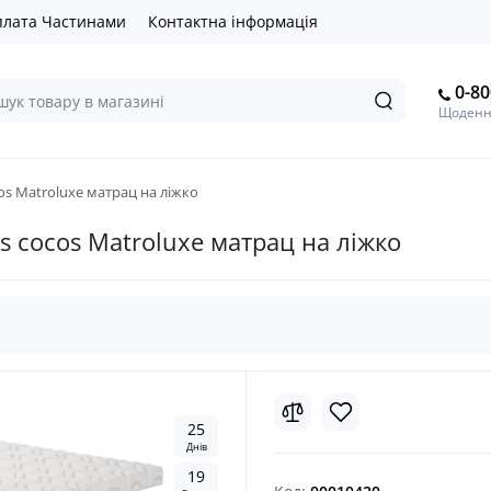
лата Частинами
Контактна інформація
0-80
Щоденно
os Matroluxe матрац на ліжко
s cocos Matroluxe матрац на ліжко
2
5
Днів
1
9