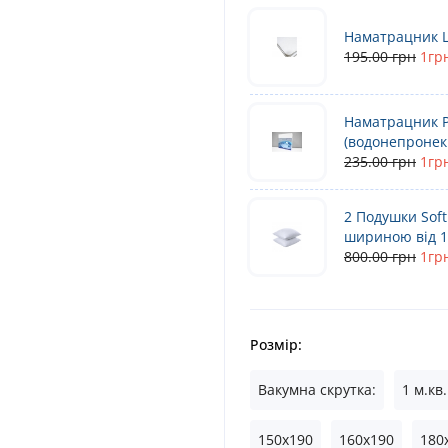
Наматрацник Li
195.00 грн
1гр
Наматрацник Pr
(водонепронек
235.00 грн
1гр
2 Подушки Soft
шириною від 14
800.00 грн
1гр
Розмір:
Вакумна скрутка:
1 м.кв.
150x190
160x190
180