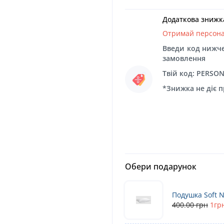
Додаткова знижк
Отримай персон
Введи код нижче
замовлення
Твій код: PERSO
*Знижка не діє 
Обери подарунок
Подушка Soft N
400.00 грн
1гр