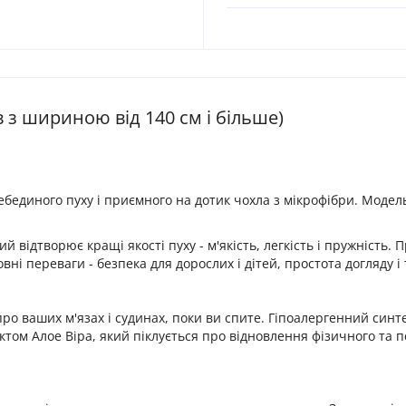
в з шириною від 140 см і більше)
ебединого пуху і приємного на дотик чохла з мікрофібри. Моде
ідтворює кращі якості пуху - м'якість, легкість і пружність. П
вні переваги - безпека для дорослих і дітей, простота догляду 
 про ваших м'язах і судинах, поки ви спите. Гіпоалергенний с
ом Алое Віра, який піклується про відновлення фізичного та пси