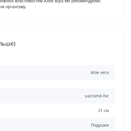
ідновлює властивостям Алое Віра ми рекомендуємо
ня організму.
ільше)
Aloe vera
ua/come-for
21 см
Подушки