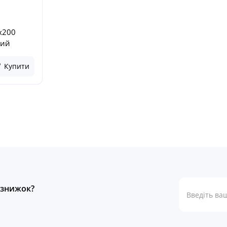
x200
ний
Купити
а знижок?