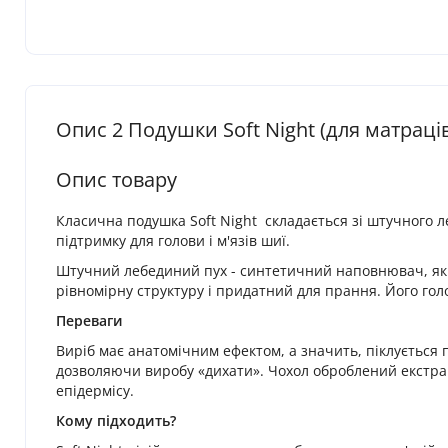
Опис 2 Подушки Soft Night (для матраці
Опис товару
Класична подушка Soft Night складається зі штучного л
підтримку для голови і м'язів шиї.
Штучний лебединий пух - синтетичний наповнювач, який в
рівномірну структуру і придатний для прання. Його голо
Переваги
Виріб має анатомічним ефектом, а значить, піклується
дозволяючи виробу «дихати». Чохол оброблений екстракт
епідермісу.
Кому підходить?