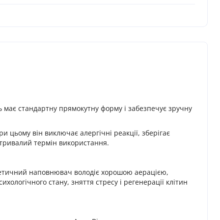
ль має стандартну прямокутну форму і забезпечує зручну
ри цьому він виключає алергічні реакції, зберігає
і тривалий термін використання.
интетичний наповнювач володіє хорошою аерацією,
хологічного стану, зняття стресу і регенерації клітин