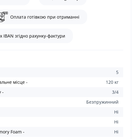
Оплата готівкою при отриманні
х IBAN згідно рахунку-фактури
5
льне місце -
120 кг
 -
3/4
Безпружинний
Ні
Ні
mory Foam -
Ні