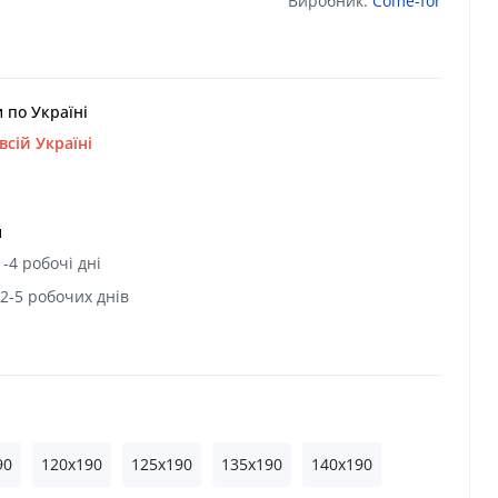
Виробник:
Come-for
 по Україні
сій Україні
и
-4 робочі дні
 2-5 робочих днів
90
120x190
125x190
135x190
140x190