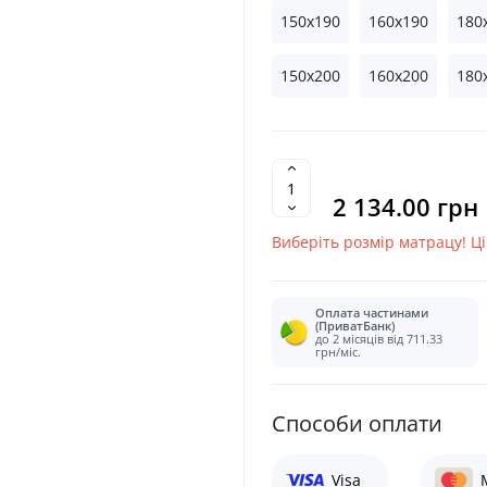
150x190
160x190
180
150x200
160x200
180
2 134.00 грн
Виберіть розмір матрацу! Ц
Оплата частинами
(ПриватБанк)
до 2 місяців від 711.33
грн/міс.
Cпособи оплати
Visa