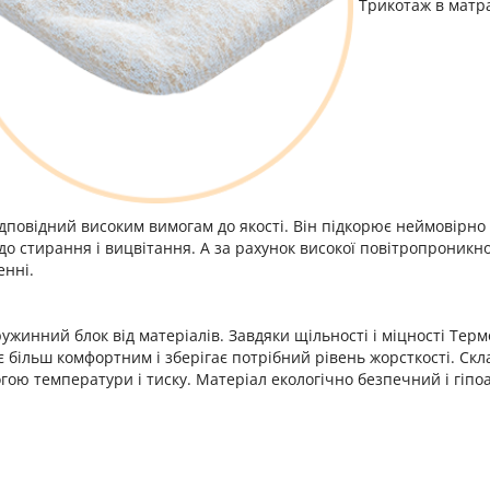
Трикотаж в матр
відповідний високим вимогам до якості. Він підкорює неймовірн
до стирання і вицвітання. А за рахунок високої повітропроникно
енні.
инний блок від матеріалів. Завдяки щільності і міцності Тер
 більш комфортним і зберігає потрібний рівень жорсткості. Скла
гою температури і тиску. Матеріал екологічно безпечний і гіпо