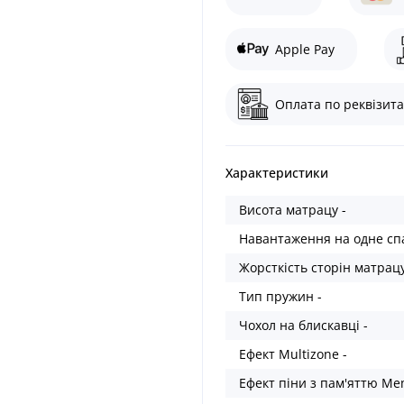
Apple Pay
Оплата по реквізита
Характеристики
Висота матрацу -
Навантаження на одне спа
Жорсткість сторін матрацу
Тип пружин -
Чохол на блискавці -
Ефект Multizone -
Ефект піни з пам'яттю Me