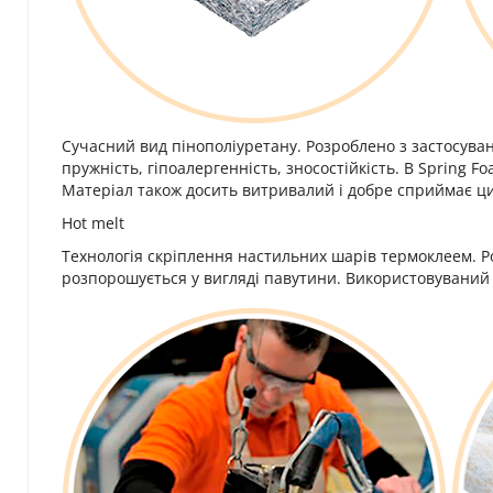
Сучасний вид пінополіуретану. Розроблено з застосуванн
пружність, гіпоалергенність, зносостійкість. В Spring F
Матеріал також досить витривалий і добре сприймає ц
Hot melt
Технологія скріплення настильних шарів термоклеем. Ро
розпорошується у вигляді павутини. Використовуваний 