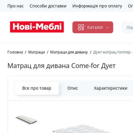
Про нас
Способи доставки
Информація про оплату
Оп
Каталог
Головна
Матраци
Матраци для дивану
Дует матрац топпер -
Матрац для дивана Come-for Дует
Все про товар
Опис
Характеристики