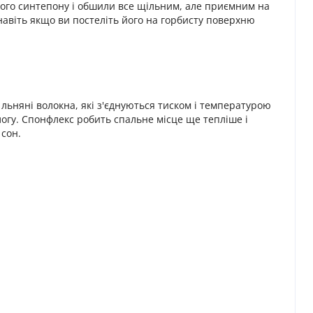
ного синтепону і обшили все щільним, але приємним на
навіть якщо ви постеліть його на горбисту поверхню
 льняні волокна, які з'єднуються тиском і температурою
логу. Спонфлекс робить спальне місце ще тепліше і
 сон.