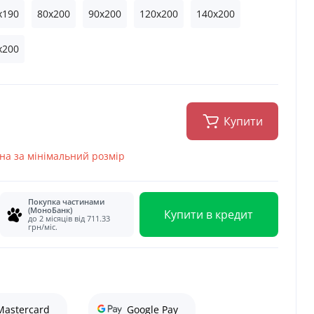
x190
80x200
90x200
120x200
140x200
x200
Купити
іна за мінімальний розмір
Покупка частинами
(МоноБанк)
Купити в кредит
до 2 місяців від 711.33
грн/міс.
Mastercard
Google Pay