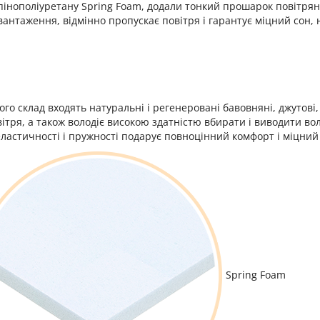
пінополіуретану Spring Foam, додали тонкий прошарок повітря
вантаження, відмінно пропускає повітря і гарантує міцний сон, 
го склад входять натуральні і регенеровані бавовняні, джутові,
тря, а також володіє високою здатністю вбирати і виводити во
ластичності і пружності подарує повноцінний комфорт і міцний
Spring Foam