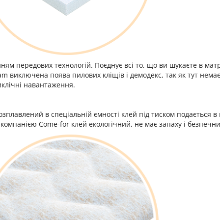
ям передових технологій. Поєднує всі то, що ви шукаєте в матра
oam виключена поява пилових кліщів і демодекс, так як тут немає
иклічні навантаження.
зплавлений в спеціальній ємності клей під тиском подається в 
компанією Come-for клей екологічний, не має запаху і безпечни