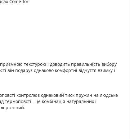
асах Come-for
о приємною текстурою і доводить правильність вибору
сті він подарує однаково комфортні відчуття взимку і
моповсті контролює однаковий тиск пружин на людське
д термоповсті - це комбінація натуральних і
алергенний.