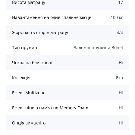
Висота матрацу
17
Навантаження на одне спальне місце
100 кг
Жорсткість сторін матрацу
4/4
Тип пружин
Залежні пружини Bonel
Чохол на блискавці
Ні
Колекція
Eкo
Ефект Multizone
Ні
Ефект піни з пам'яттю Memory Foam
Ні
Опція зима/літо
Ні