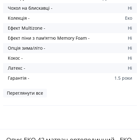
Чохол на блискавці -
Ні
Колекція -
Eкo
Ефект Multizone -
Ні
Ефект піни з пам'яттю Memory Foam -
Ні
Опція зима/літо -
Ні
Кокос -
Ні
Латекс -
Ні
Гарантія -
1.5 роки
Переглянути все
Опис ЕКО 42 матрац ортопедичний - ЕКО