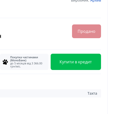
Виробник:
Архив
Продано
н
Покупка частинами
(МоноБанк)
Купити в кредит
до 5 місяців від 3 366.00
грн/міс.
Тахта