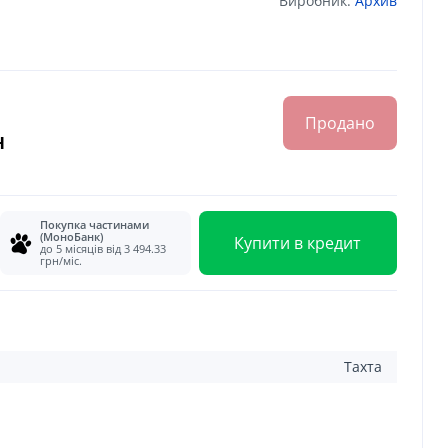
Виробник:
Архив
Продано
н
Покупка частинами
(МоноБанк)
Купити в кредит
до 5 місяців від 3 494.33
грн/міс.
Тахта