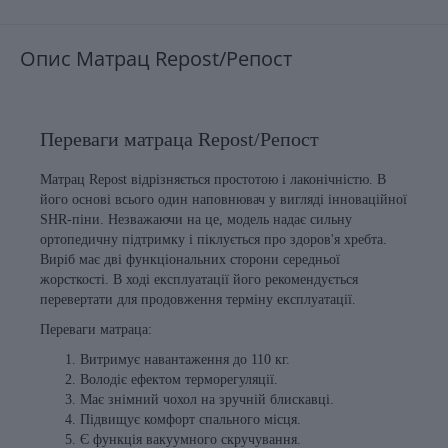
Опис Матрац Repost/Репост
Переваги матраца Repost/Репост
Матрац Repost відрізняється простотою і лаконічністю. В
його основі всього один наповнювач у вигляді інноваційної
SHR-піни. Незважаючи на це, модель надає сильну
ортопедичну підтримку і піклується про здоров'я хребта.
Виріб має дві функціональних сторони середньої
жорсткості. В ході експлуатації його рекомендується
перевертати для продовження терміну експлуатації.
Переваги матраца:
Витримує навантаження до 110 кг.
Володіє ефектом терморегуляції.
Має знімний чохол на зручній блискавці.
Підвищує комфорт спального місця.
Є функція вакуумного скручування.