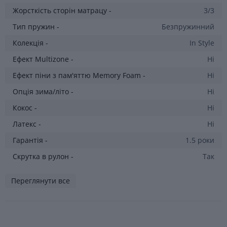
Жорсткість сторін матрацу -
3/3
Тип пружин -
Безпружинний
Колекція -
In Style
Ефект Multizone -
Ні
Ефект піни з пам'яттю Memory Foam -
Ні
Опція зима/літо -
Ні
Кокос -
Ні
Латекс -
Ні
Гарантія -
1.5 роки
Скрутка в рулон -
Так
Переглянути все