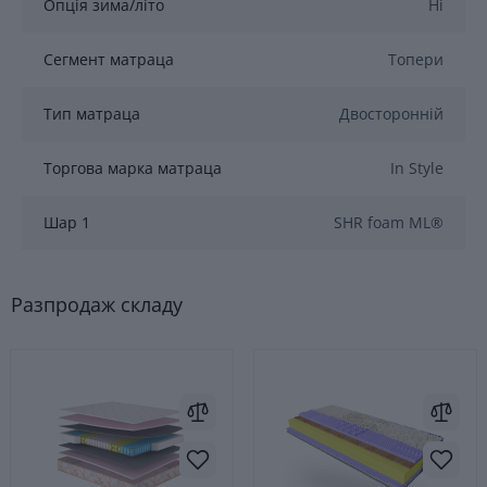
Опція зима/літо
Ні
Сегмент матраца
Топери
Тип матраца
Двосторонній
Торгова марка матраца
In Style
Шар 1
SHR foam ML®
Разпродаж складу