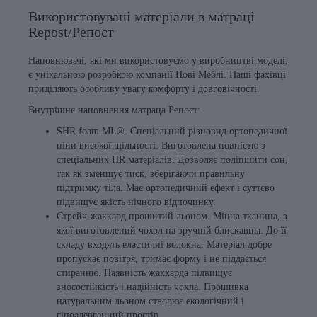
Використовувані матеріали в матраці
Repost/Репост
Наповнювачі, які ми використовуємо у виробництві моделі,
є унікальною розробкою компанії Нові Меблі. Наші фахівці
приділяють особливу увагу комфорту і довговічності.
Внутрішнє наповнення матраца Репост:
SHR foam ML®. Спеціальний різновид ортопедичної
піни високої щільності. Виготовлена повністю з
спеціальних HR матеріалів. Дозволяє поліпшити сон,
так як зменшує тиск, зберігаючи правильну
підтримку тіла. Має ортопедичний ефект і суттєво
підвищує якість нічного відпочинку.
Стрейч-жаккард прошитий льоном. Міцна тканина, з
якої виготовлений чохол на зручній блискавцы. До її
складу входять еластичні волокна. Матеріал добре
пропускає повітря, тримає форму і не піддається
стиранню. Наявність жаккарда підвищує
зносостійкість і надійність чохла. Прошивка
натуральним льоном створює екологічний і
гіпоалергенний простір.