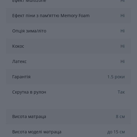
Ефект Multizone
Ні
Ефект піни з пам'яттю Memory Foam
Ні
Опція зима/літо
Ні
Кокос
Ні
Латекс
Ні
Гарантія
1.5 роки
Скрутка в рулон
Так
Висота матраца
8 см
Висота моделі матраца
до 15 см