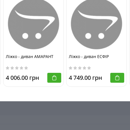
ьою Стінкою
Ліжко - диван АМАРАНТ
Ліжко - диван ЕСФІР
4 006.00 грн
4 749.00 грн
жка Прага Із Задньою Стінкою