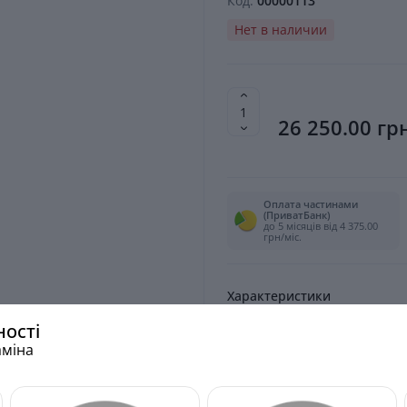
Код:
00000113
Нет в наличии
26 250.00 гр
Оплата частинами
(ПриватБанк)
до 5 місяців від 4 375.00
грн/міс.
Характеристики
ності
Тип дивану -
аміна
Переглянути все