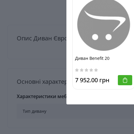
Опис Диван Єврокнижка Прага Із Задн
Диван Benefit 20
7 952.00 грн
Основні характеристики Диван Єврокни
Характеристики меблів
Тип дивану