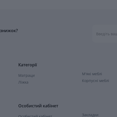
а знижок?
Категорії
М'які меблі
Матраци
Корпусні меблі
Ліжка
Особистий кабінет
Закладки
Особистий кабінет