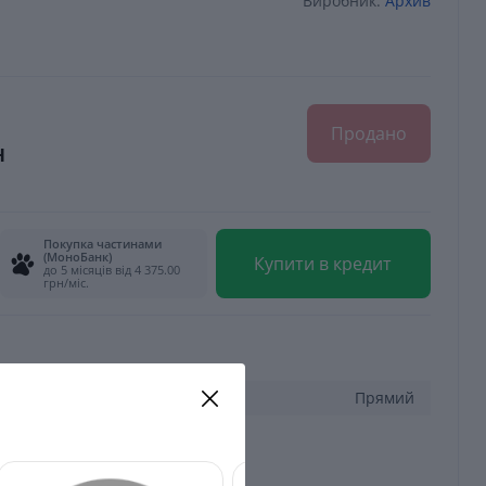
Виробник:
Архив
Продано
н
Покупка частинами
(МоноБанк)
Купити в кредит
до 5 місяців від 4 375.00
грн/міс.
Прямий