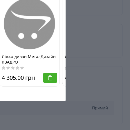
Ліжко-диван МеталДизайн
Ліжко-диван САМШИТ
КВАДРО
4 305.00 грн
4 006.00 грн
Прямий