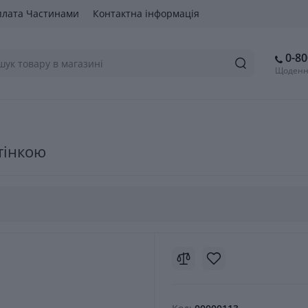
лата Частинами
Контактна інформація
0-80
Щоденно
тінкою