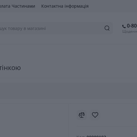
лата Частинами
Контактна інформація
0-80
Щоденно
тінкою