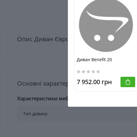
Опис Диван Єврокнижка Лаура Із Задн
Диван Benefit 20
7 952.00 грн
Основні характеристики Диван Єврокни
Характеристики меблів
Тип дивану