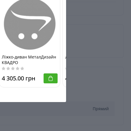
Ліжко-диван МеталДизайн
Ліжко-диван САМШИТ
КВАДРО
4 305.00 грн
4 006.00 грн
Прямий