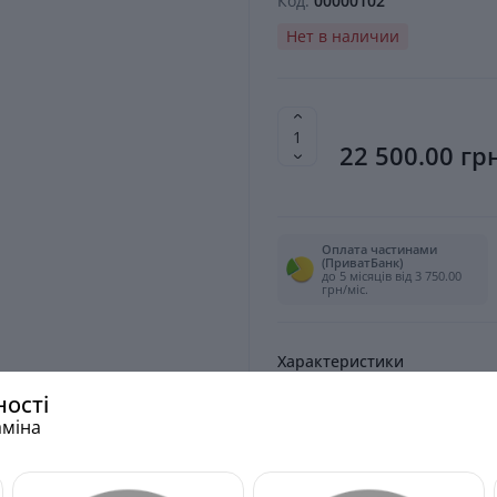
Код:
00000102
Нет в наличии
22 500.00 гр
Оплата частинами
(ПриватБанк)
до 5 місяців від 3 750.00
грн/міс.
Характеристики
ності
Тип дивану -
аміна
Переглянути все