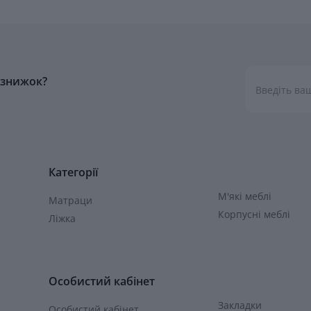
а знижок?
Категорії
М'які меблі
Матраци
Корпусні меблі
Ліжка
Особистий кабінет
Закладки
Особистий кабінет