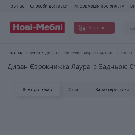
Про нас
Способи доставки
Информація про оплату
Оп
Каталог
Головна
архив
Диван Єврокнижка Лаура Із Задньою Стінкою
Диван Єврокнижка Лаура Із Задньою С
Все про товар
Опис
Характеристики