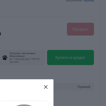
Виробник:
Архив
Продано
н
Покупка частинами
(МоноБанк)
Купити в кредит
до 5 місяців від 3 750.00
грн/міс.
Прямий