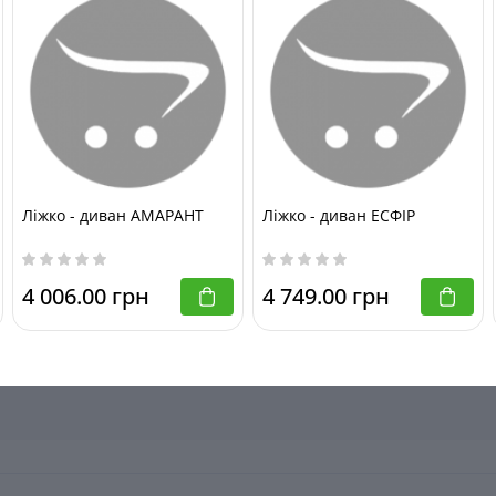
ьою Стінкою
Ліжко - диван АМАРАНТ
Ліжко - диван ЕСФІР
4 006.00 грн
4 749.00 грн
жка Лаура Із Задньою Стінкою