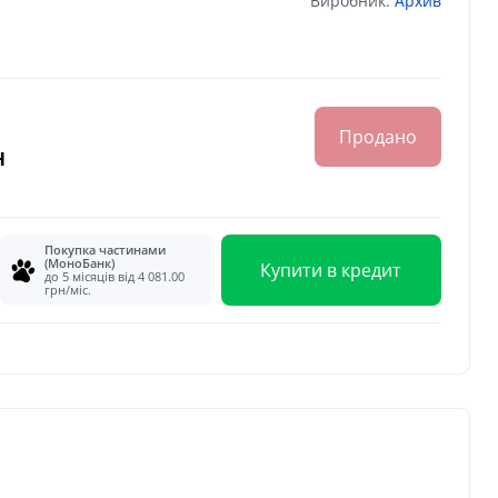
Виробник:
Архив
Продано
н
Покупка частинами
(МоноБанк)
Купити в кредит
до 5 місяців від 4 081.00
грн/міс.