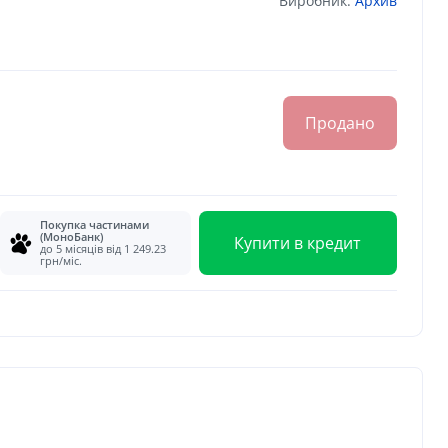
Виробник:
Архив
Продано
Покупка частинами
(МоноБанк)
Купити в кредит
до 5 місяців від 1 249.23
грн/міс.