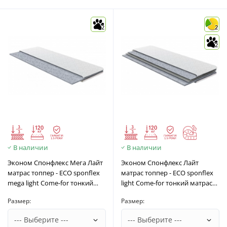
2
2
2
В наличии
В наличии
Эконом Спонфлекс Мега Лайт
Эконом Спонфлекс Лайт
матрас топпер - ECO sponflex
матрас топпер - ECO sponflex
mega light Come-for тонкий
light Come-for тонкий матрас
матрас на диван
на диван
Размер:
Размер: