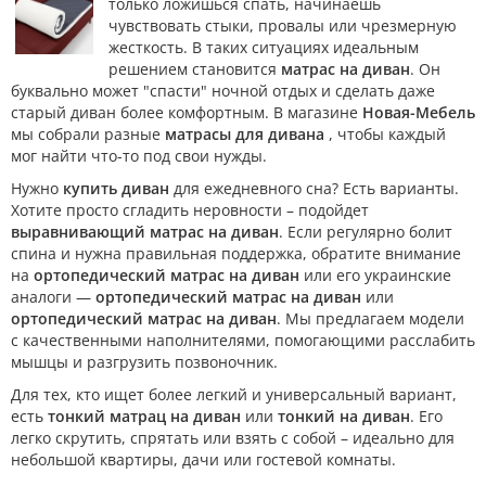
только ложишься спать, начинаешь
чувствовать стыки, провалы или чрезмерную
жесткость. В таких ситуациях идеальным
решением становится
матрас на диван
. Он
буквально может "спасти" ночной отдых и сделать даже
старый диван более комфортным. В магазине
Новая-Мебель
мы собрали разные
матрасы для дивана
, чтобы каждый
мог найти что-то под свои нужды.
Нужно
купить диван
для ежедневного сна? Есть варианты.
Хотите просто сгладить неровности – подойдет
выравнивающий матрас на диван
. Если регулярно болит
спина и нужна правильная поддержка, обратите внимание
на
ортопедический матрас на диван
или его украинские
аналоги —
ортопедический матрас на диван
или
ортопедический матрас на диван
. Мы предлагаем модели
с качественными наполнителями, помогающими расслабить
мышцы и разгрузить позвоночник.
Для тех, кто ищет более легкий и универсальный вариант,
есть
тонкий матрац на диван
или
тонкий на диван
. Его
легко скрутить, спрятать или взять с собой – идеально для
небольшой квартиры, дачи или гостевой комнаты.