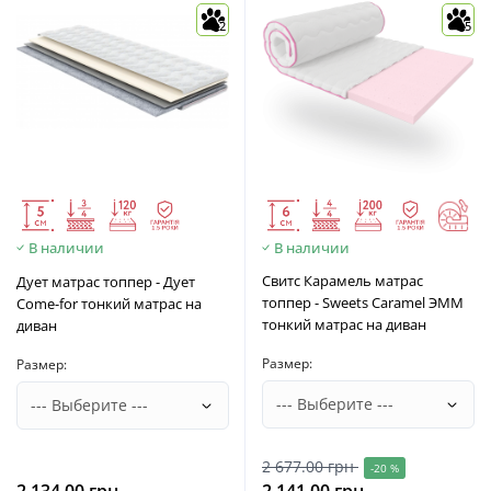
2
5
В наличии
В наличии
Свитс Карамель матрас
Дует матрас топпер - Дует
топпер - Sweets Caramel ЭММ
Come-for тонкий матрас на
тонкий матрас на диван
диван
Размер:
Размер:
2 677.00 грн
-20 %