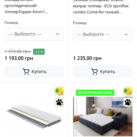
ортопедический -
матрас топпер - ECO sponflex
топперTopper-futon1
combo Come-for тонкий
Matroluxe матрас на кровать
матрас на диван
Размер:
Размер:
1 373.00 грн
-13 %
1 193.00 грн
1 235.00 грн
Купить
Купить
БЕСПЛАТНАЯ ДОСТАВКА
2
5
2
5