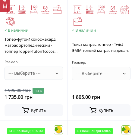
В наличии
В наличии
Топер-футон1кокосжакард
Твист матрас топпер - Twist
матрас ортопедический -
ЭММ тонкий матрас на диван.
топперTopper-futon1cocos
Matroluxe матрас на кровать
Размер:
Размер:
1 995.00 грн
-13 %
1 735.00 грн
1 805.00 грн
Купить
Купить
БЕСПЛАТНАЯ ДОСТАВКА
БЕСПЛАТНАЯ ДОСТАВКА
2
5