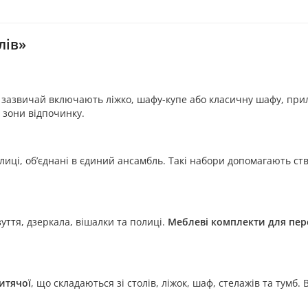
лів»
кі зазвичай включають ліжко, шафу-купе або класичну шафу, прил
 зони відпочинку.
олиці, об’єднані в єдиний ансамбль. Такі набори допомагають 
уття, дзеркала, вішалки та полиці.
Меблеві комплекти для пе
итячої
, що складаються зі столів, ліжок, шаф, стелажів та тумб