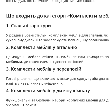
інші модулі, що гармонійно поєднуються між собою.
Що входить до категорії «Комплекти меб
1. Спальні гарнітури
У розділі зібрані стильні
комплекти меблів для спальні
, я
сучасному дизайні та забезпечують повноцінну організацію
2. Комплекти меблів у вітальню
Це модульні
меблеві стінки
, ТВ-тумби, пенали, комоди та п
меблями
, де кожен елемент доповнює інший.
3. Комплекти меблів у передпокій
Готові рішення, що включають шафи для одягу, тумби для вз
навіть у невеликих приміщеннях.
4. Комплекти меблів у дитячу кімнату
Функціональні та безпечні
набори корпусних меблів для д
зберігання речей.