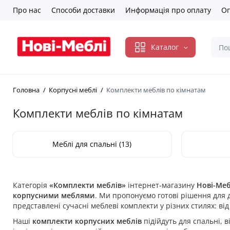
Про нас
Способи доставки
Информація про оплату
Оп
Каталог
Головна
Корпусні меблі
Комплекти меблів по кімнатам
Комплекти меблів по кімнатам
Меблі для спальні (13)
Категорія
«Комплекти меблів»
інтернет-магазину
Нові-Меб
корпусними меблями
. Ми пропонуємо готові рішення для д
представлені сучасні меблеві комплекти у різних стилях: ві
Наші
комплекти корпусних меблів
підійдуть для спальні, 