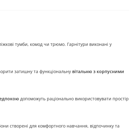
іжкові тумби, комод чи трюмо. Гарнітури виконані у
створити затишну та функціональну
вітальню з корпусними
редпокою
допоможуть раціонально використовувати простір
. Вони створені для комфортного навчання, відпочинку та