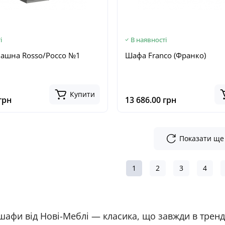
і
В наявності
ашна Rosso/Россо №1
Шафа Franco (Франко)
Купити
грн
13 686.00 грн
Показати ще
1
2
3
4
афи від Нові-Меблі — класика, що завжди в тренд