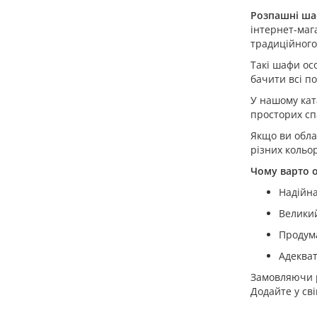
Розпашні ш
інтернет-маг
традиційного
Такі шафи ос
бачити всі п
У нашому кат
просторих сп
Якщо ви обла
різних кольор
Чому варто 
Надійна
Великий
Продума
Адекват
Замовляючи р
Додайте у сві