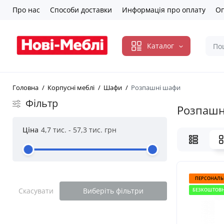
Про нас
Способи доставки
Информація про оплату
Оп
Каталог
Головна
Корпусні меблі
Шафи
Розпашні шафи
Фільтр
Розпашн
Ціна
4,7 тис.
-
57,3 тис.
грн
ПЕРСОНАЛЬ
Скасувати
Виберіть фільтри
БЕЗКОШТОВН