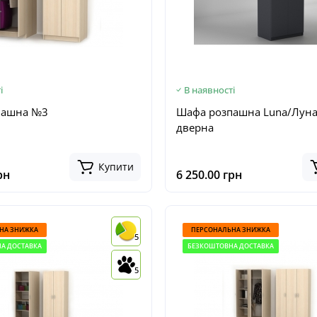
і
В наявності
пашна №3
Шафа розпашна Luna/Луна
дверна
Купити
рн
6 250.00 грн
НА ЗНИЖКА
ПЕРСОНАЛЬНА ЗНИЖКА
5
А ДОСТАВКА
БЕЗКОШТОВНА ДОСТАВКА
5