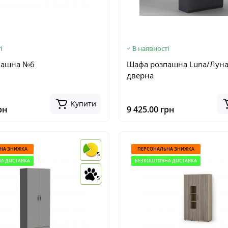
і
В наявності
пашна №6
Шафа розпашна Luna/Луна
дверна
Купити
рн
9 425.00 грн
НА ЗНИЖКА
ПЕРСОНАЛЬНА ЗНИЖКА
5
А ДОСТАВКА
БЕЗКОШТОВНА ДОСТАВКА
5