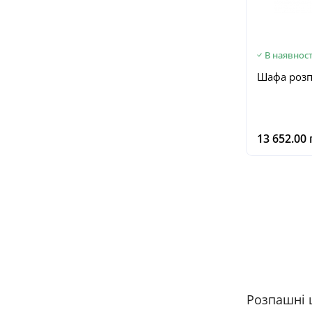
В наявност
Шафа розп
13 652.00 
Розпашні ш