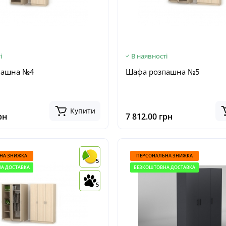
і
В наявності
пашна №4
Шафа розпашна №5
Купити
рн
7 812.00 грн
НА ЗНИЖКА
ПЕРСОНАЛЬНА ЗНИЖКА
5
А ДОСТАВКА
БЕЗКОШТОВНА ДОСТАВКА
5