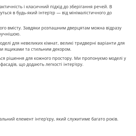
актичність і класичний підхід до зберігання речей. В
уться в будь-який інтер’єр — від мінімалістичного до
ього вмісту. Завдяки розпашним дверцятам можна відразу
зручнішою.
делі для невеликих кімнат, великі тридверні варіанти для
ми ящиками та стильним декором.
ься рішення для кожного простору. Ми пропонуємо моделі у
фасадів, що додають легкості інтер’єру.
льний елемент інтер’єру, який служитиме багато років.