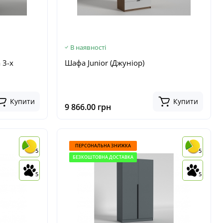
В наявності
 3-х
Шафа Junior (Джуніор)
Купити
Купити
9 866.00 грн
ПЕРСОНАЛЬНА ЗНИЖКА
5
5
БЕЗКОШТОВНА ДОСТАВКА
5
5