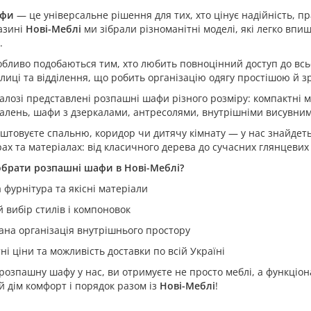
афи
— це універсальне рішення для тих, хто цінує надійність, пр
азині
Нові-Меблі
ми зібрали різноманітні моделі, які легко впиш
.
обливо подобаються тим, хто любить повноцінний доступ до вс
олиці та відділення, що робить організацію одягу простішою й 
алозі представлені розпашні шафи різного розміру: компактні мо
алень, шафи з дзеркалами, антресолями, внутрішніми висувни
штовуєте спальню, коридор чи дитячу кімнату — у нас знайдет
ах та матеріалах: від класичного дерева до сучасних глянцевих 
обрати розпашні шафи в Нові-Меблі?
 фурнітура та якісні матеріали
 вибір стилів і компоновок
на організація внутрішнього простору
ні ціни та можливість доставки по всій Україні
озпашну шафу у нас, ви отримуєте не просто меблі, а функціона
й дім комфорт і порядок разом із
Нові-Меблі
!