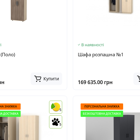
і
В наявності
(Поло)
Шафа розпашна №1
Купити
рн
169 635.00 грн
НА ЗНИЖКА
ПЕРСОНАЛЬНА ЗНИЖКА
5
А ДОСТАВКА
БЕЗКОШТОВНА ДОСТАВКА
5